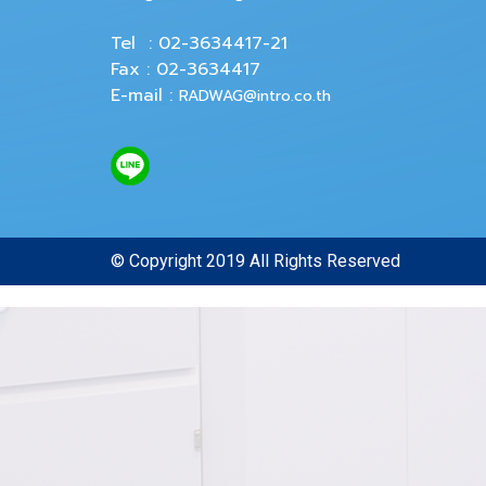
Tel : 02-3634417-21
Fax : 02-3634417
E-mail :
RADWAG@intro.co.th
© Copyright 2019 All Rights Reserved