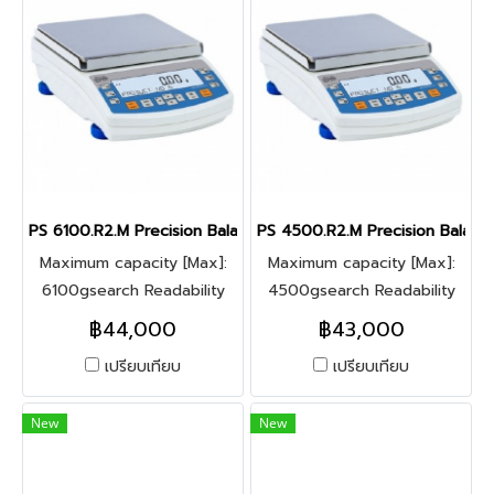
PS 6100.R2.M Precision Balance
PS 4500.R2.M Precision Balanc
Maximum capacity [Max]:
Maximum capacity [Max]:
6100gsearch Readability
4500gsearch Readability
[d]: 0.01g
[d]: 0.01g
฿44,000
฿43,000
เปรียบเทียบ
เปรียบเทียบ
New
New