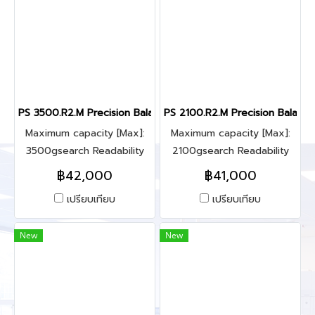
PS 3500.R2.M Precision Balance
PS 2100.R2.M Precision Balance
Maximum capacity [Max]:
Maximum capacity [Max]:
3500gsearch Readability
2100gsearch Readability
[d]: 0.01g
[d]: 0.01g
฿42,000
฿41,000
เปรียบเทียบ
เปรียบเทียบ
New
New