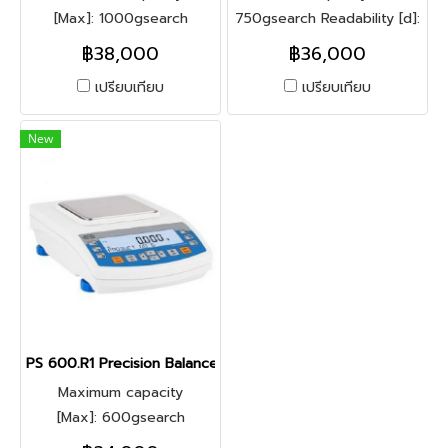
[Max]: 1000gsearch
750gsearch Readability [d]:
Readability [d]: 0.001g
0.001g
฿38,000
฿36,000
เปรียบเทียบ
เปรียบเทียบ
New
PS 600.R1 Precision Balance
Maximum capacity
[Max]: 600gsearch
Readability [d]: 0.001g