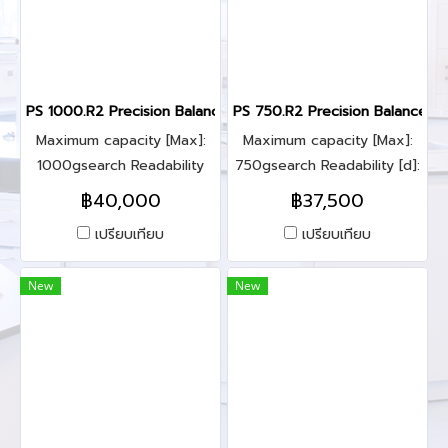
PS 1000.R2 Precision Balance
PS 750.R2 Precision Balance
Maximum capacity [Max]:
Maximum capacity [Max]:
1000gsearch Readability
750gsearch Readability [d]:
[d]: 0.001g
0.001g
฿40,000
฿37,500
เปรียบเทียบ
เปรียบเทียบ
New
New