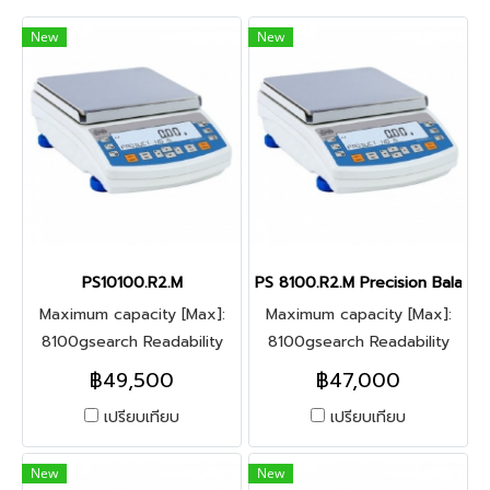
New
New
PS10100.R2.M
PS 8100.R2.M Precision Balance
Maximum capacity [Max]:
Maximum capacity [Max]:
8100gsearch Readability
8100gsearch Readability
[d]: 0.01g
[d]: 0.01g
฿49,500
฿47,000
เปรียบเทียบ
เปรียบเทียบ
New
New